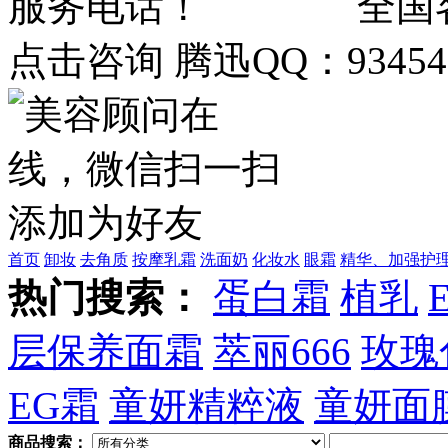
全国客
点击咨询 腾迅QQ：934548
首页
卸妆
去角质
按摩乳霜
洗面奶
化妆水
眼霜
精华、加强护
热门搜索：
蛋白霜
植乳
层保养面霜
萃丽666
玫瑰
EG霜
童妍精粹液
童妍面
商品搜索：