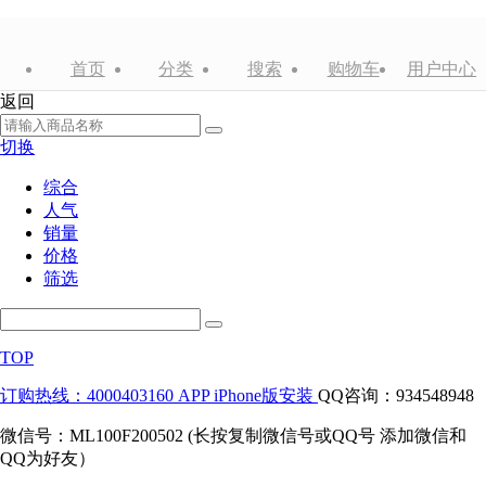
首页
分类
搜索
购物车
用户中心
返回
切换
综合
人气
销量
价格
筛选
TOP
订购热线：4000403160
APP iPhone版安装
QQ咨询：934548948
微信号：ML100F200502 (长按复制微信号或QQ号 添加微信和
QQ为好友）