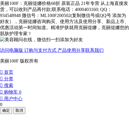
美丽100F：克丽缇娜价格68折 原装正品 21年专营 从上海直接发
货，可以收到产品再付款;联系电话：4000403160; QQ：
934548948 微信号：ML100F200502(复制微信号或QQ号 添加为
好友），克丽缇娜咨询购买、使用方法及使用分享、新品上市、
优惠活动第一时间知道。精准护肤就用克丽缇娜，克丽缇娜您的
肌肤护理专家！
访问电脑版
订购与支付方式
产品使用分享
联系我们
美丽100F 版权所有
󰀁
首页
󰀂
分类
󰀃
搜索
󰀄
购物车
0
󰀅
用户中心
0
确定
取消