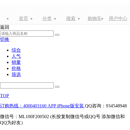
首页
分类
搜索
购物车
用户中心
返回
切换
综合
人气
销量
价格
筛选
TOP
订购热线：4000403160
APP iPhone版安装
QQ咨询：934548948
微信号：ML100F200502 (长按复制微信号或QQ号 添加微信和
QQ为好友）