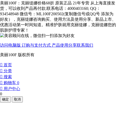
美丽100F：克丽缇娜价格68折 原装正品 21年专营 从上海直接发
货，可以收到产品再付款;联系电话：4000403160; QQ：
934548948 微信号：ML100F200502(复制微信号或QQ号 添加为
好友），克丽缇娜咨询购买、使用方法及使用分享、新品上市、
优惠活动第一时间知道。精准护肤就用克丽缇娜，克丽缇娜您的
肌肤护理专家！
访问电脑版
订购与支付方式
产品使用分享
联系我们
美丽100F 版权所有
󰀁
首页
󰀂
分类
󰀃
搜索
󰀄
购物车
0
󰀅
用户中心
0
确定
取消